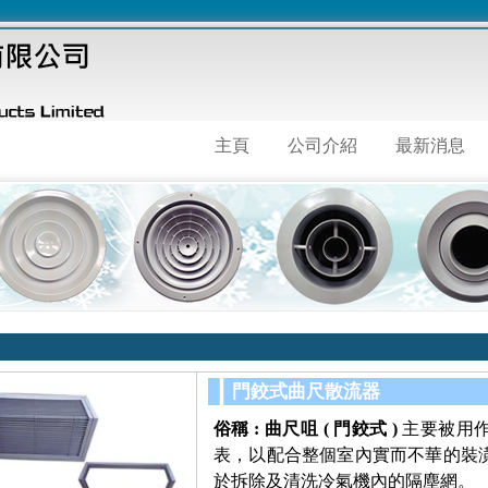
主頁
公司介紹
最新消息
門鉸式曲尺散流器
俗稱 :
曲尺咀 ( 門鉸式 )
主要被用
表，以配合整個室內實而不華的裝
於拆除及清洗冷氣機內的隔塵網。