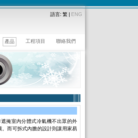
語言: 繁 |
ENG
工程項目
聯絡我們
產品
作遮掩室內分體式冷氣機不出眾的外
潢。而可拆式內膽的設計則讓用家易