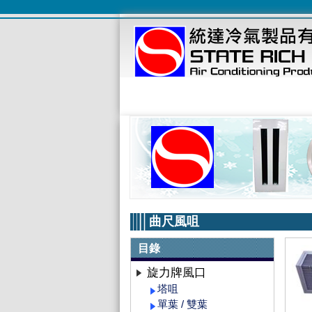
曲尺風咀
目錄
旋力牌風口
塔咀
單葉 / 雙葉