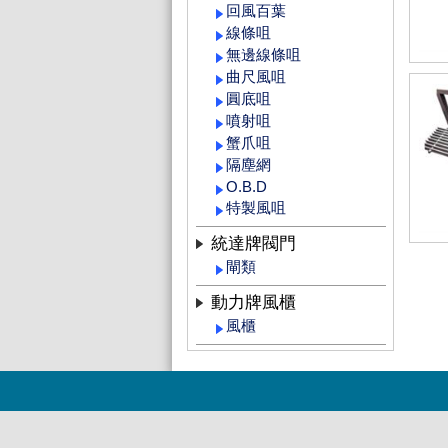
回風百葉
線條咀
無邊線條咀
曲尺風咀
圓底咀
噴射咀
蟹爪咀
隔塵網
O.B.D
特製風咀
統達牌閥門
閘類
動力牌風櫃
風櫃