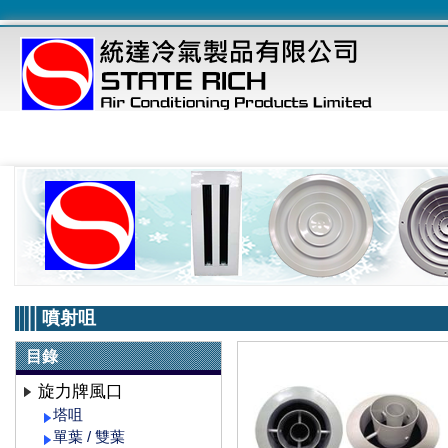
噴射咀
目錄
旋力牌風口
塔咀
單葉 / 雙葉