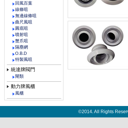
回風百葉
線條咀
無邊線條咀
曲尺風咀
圓底咀
噴射咀
蟹爪咀
隔塵網
O.B.D
特製風咀
統達牌閥門
閘類
動力牌風櫃
風櫃
©2014. All Rights Rese